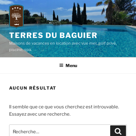
Aller
au
contenu
principal
TERRES DU BAGUIER
Maisons de vacances en location avec vue mer, golf privé,
piscine, spa.
Menu
AUCUN RÉSULTAT
Il semble que ce que vous cherchez est introuvable.
Essayez avec une recherche.
Recherche
Recher
pour