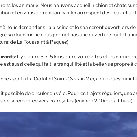
rons les animaux. Nous pouvons accueillir chien et chats sur
ation et en vous demandant veiller au respect des lieux et de le
z à nous demander si la piscine et le spa seront ouvert lors de 
lgré sa douceur, ne nous permet pas une ouverture toute l'ann
ture: de La Toussaint à Paques)
urants
: Il y a entre 3 et 5 kms entre votre gîtes et les commer
 est aussi celle qui fait la tranquillité et la belle vue propre à c
oches sont à La Ciotat et Saint-Cyr-sur-Mer, à quelques minute
 fait possible de circuler en vélo. Pour les trajets réguliers, une
rs de la remontée vers votre gites (environ 200m d'altitude)