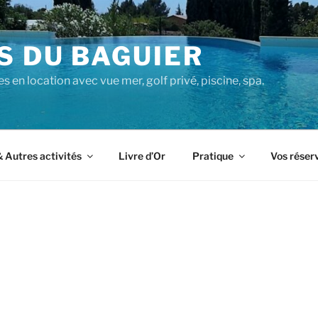
S DU BAGUIER
 en location avec vue mer, golf privé, piscine, spa.
& Autres activités
Livre d’Or
Pratique
Vos réser