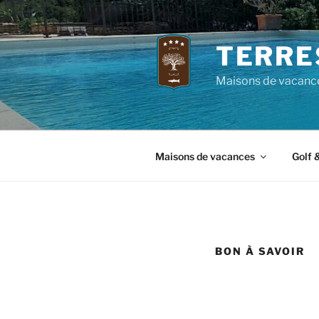
Aller
au
contenu
TERRE
principal
Maisons de vacances
Maisons de vacances
Golf 
BON À SAVOIR