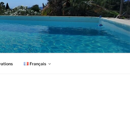
vations
Français