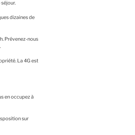
 séjour.
ques dizaines de
 11h. Prévenez-nous
.
opriété. La 4G est
us en occupez à
sposition sur