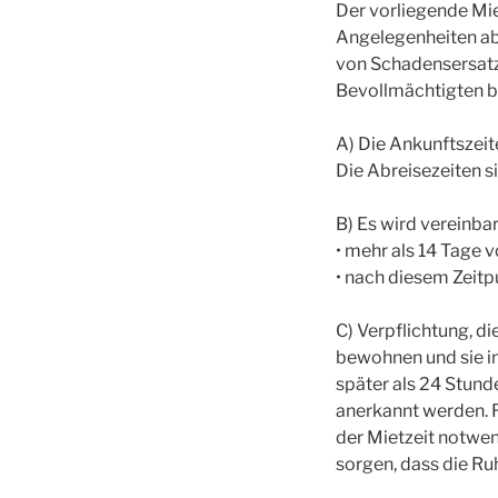
Der vorliegende Mie
Angelegenheiten ab
von Schadensersatz
Bevollmächtigten be
A) Die Ankunftszei
Die Abreisezeiten s
B) Es wird vereinbar
• mehr als 14 Tage 
• nach diesem Zeitp
C) Verpflichtung, d
bewohnen und sie in
später als 24 Stund
anerkannt werden. 
der Mietzeit notwen
sorgen, dass die Ru