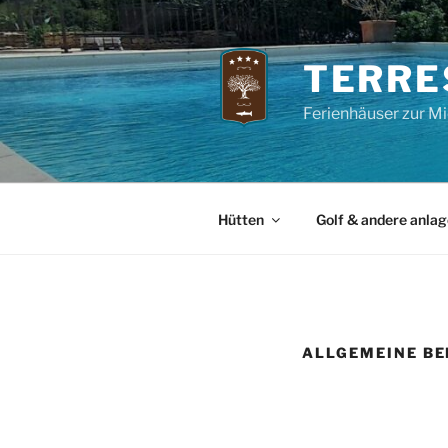
Zum
Inhalt
springen
TERRE
Ferienhäuser zur Mi
Hütten
Golf & andere anla
ALLGEMEINE B