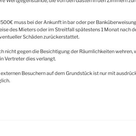
e Wertgegenstände, die von den Gästen in den Zimmern zu
n 500€ muss bei der Ankunft in bar oder per Banküberweisung
reise des Mieters oder im Streitfall spätestens 1 Monat nach d
ventueller Schäden zurückerstattet.
sich nicht gegen die Besichtigung der Räumlichkeiten wehren,
n Vertreter dies verlangt.
 externen Besuchern auf dem Grundstück ist nur mit ausdrü
lich.