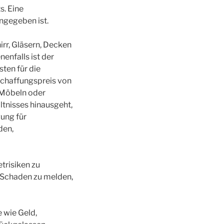
s. Eine
angegeben ist.
rr, Gläsern, Decken
enfalls ist der
ten für die
chaffungspreis von
 Möbeln oder
ltnisses hinausgeht,
ung für
den,
trisiken zu
n Schaden zu melden,
 wie Geld,