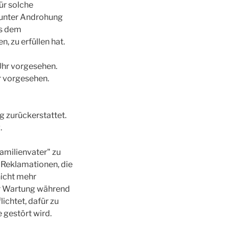
ür solche
 unter Androhung
es dem
, zu erfüllen hat.
Uhr vorgesehen.
r vorgesehen.
g zurückerstattet.
.
Familienvater" zu
d Reklamationen, die
nicht mehr
er Wartung während
ichtet, dafür zu
 gestört wird.