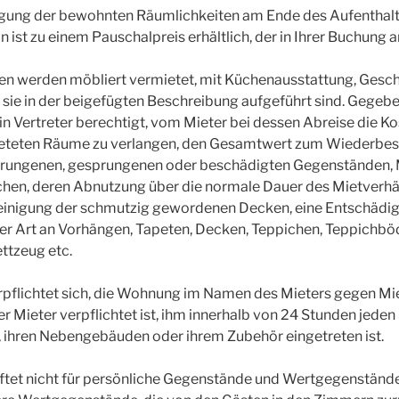
nigung der bewohnten Räumlichkeiten am Ende des Aufenthalt
 ist zu einem Pauschalpreis erhältlich, der in Ihrer Buchung 
en werden möbliert vermietet, mit Küchenausstattung, Geschi
 sie in der beigefügten Beschreibung aufgeführt sind. Gegeben
n Vertreter berechtigt, vom Mieter bei dessen Abreise die Kos
eteten Räume zu verlangen, den Gesamtwert zum Wiederbes
prungenen, gesprungenen oder beschädigten Gegenständen,
chen, deren Abnutzung über die normale Dauer des Mietverhä
 Reinigung der schmutzig gewordenen Decken, eine Entschädig
er Art an Vorhängen, Tapeten, Decken, Teppichen, Teppichbö
ttzeug etc.
rpflichtet sich, die Wohnung im Namen des Mieters gegen Mie
er Mieter verpflichtet ist, ihm innerhalb von 24 Stunden jede
, ihren Nebengebäuden oder ihrem Zubehör eingetreten ist.
ftet nicht für persönliche Gegenstände und Wertgegenstände