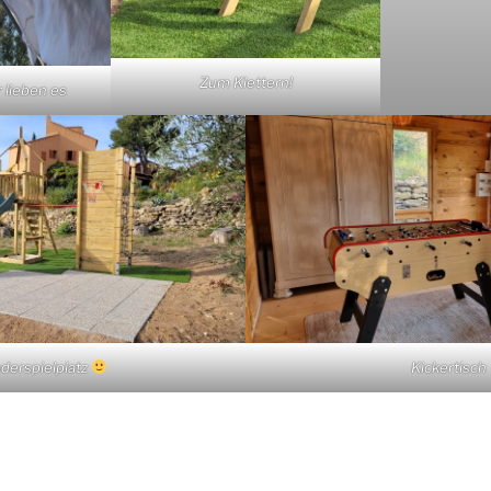
Zum Klettern!
 lieben es
derspielplatz
Kickertisch