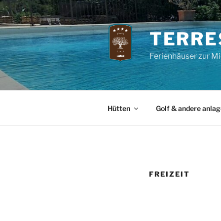
Zum
Inhalt
springen
TERRE
Ferienhäuser zur Mi
Hütten
Golf & andere anla
FREIZEIT