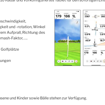
 Radar und vorkonfiguriertes Tablet für den sofortigen Eins
schwindigkeit,
keit und -rotation, Winkel
dem Aufprall, Richtung des
 Smash-Faktor, ….
 Golfplätze
nungen
sene und Kinder sowie Bälle stehen zur Verfügung.