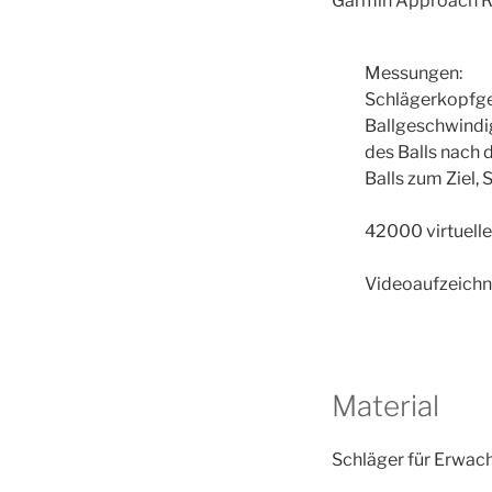
Garmin Approach R10
Messungen:
Schlägerkopfge
Ballgeschwindig
des Balls nach 
Balls zum Ziel,
42000 virtuelle
Videoaufzeich
Material
Schläger für Erwach