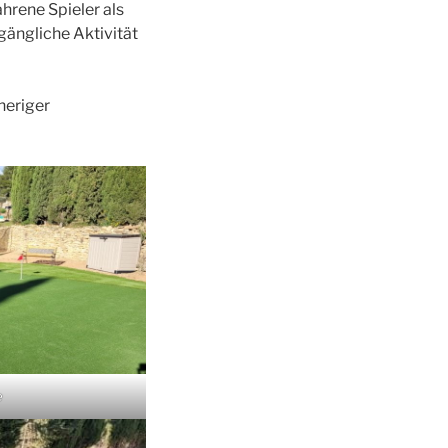
hrene Spieler als
ugängliche Aktivität
heriger
e