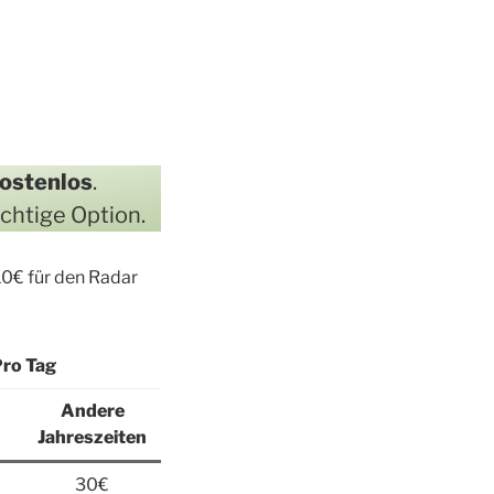
kostenlos
.
chtige Option.
0€ für den Radar
ro Tag
Andere
Jahreszeiten
30€