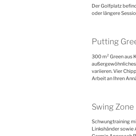
Der Golfplatz befind
oder längere Session
Putting Gre
300 m² Green aus Ku
außergewöhnliches R
variieren. Vier Ch
Arbeit an Ihren An
Swing Zone
Schwungtraining mit
Linkshänder sowie 